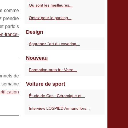
Où sont les meilleures...
ous comme
Optez pour le parking...
ez prendre
et parfois
Design
en-france-
Apprenez l'art du covering...
Nouveau
Formation-auto.fr : Votre...
ionnels de
Voiture de sport
ne semaine
rtification
Étude de Cas : Céramique et...
Interview LOSPIED Armand lors...