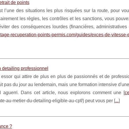
trait de points
 l’une des situations les plus risquées sur la route, pour v
airement les règles, les contrôles et les sanctions, vous pouv
éviter des conséquences lourdes (financières, administratives 
stage-recuperation-points-permis.com/guides/exces-de-vitesse-
 detailing professionnel
n essor qui attire de plus en plus de passionnés et de profess
fait pas du jour au lendemain, mais une formation intensive d'u
l aguerri. Dans cet article, nous explorons comment une [
ce
nte-au-metier-du-detailing-eligible-au-cpf/) peut vous per [
...
]
ance ?